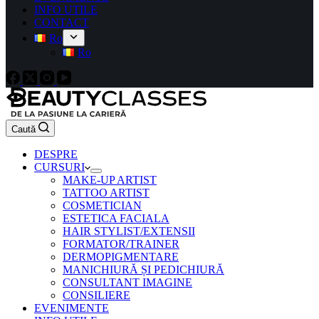
INFO UTILE
CONTACT
Ro
Ro
Caută
DESPRE
CURSURI
MAKE-UP ARTIST
TATTOO ARTIST
COSMETICIAN
ESTETICA FACIALA
HAIR STYLIST/EXTENSII
FORMATOR/TRAINER
DERMOPIGMENTARE
MANICHIURĂ ȘI PEDICHIURĂ
CONSULTANT IMAGINE
CONSILIERE
EVENIMENTE