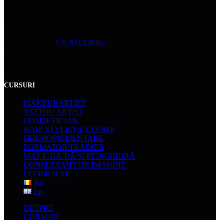
atingerea succesului și dezvoltarea personală și profesională a
cursanților săi.
CRAFTED BY
©V STUDIOS.
©COPYRIGHT BEAUTYCLASSES.RO 2023
ALL RIGHTS RESERVED.
CURSURI
MAKEUP ARTIST
TATTOO ARTIST
COSMETICIAN
HAIR STYLIST/EXTENSII
DERMOPIGMENTARE
FORMATOR/TRAINER
MANICHIURĂ ȘI PEDICHIURĂ
CONSULTANT DE IMAGINE
CONSILIERE
Ro
En
DESPRE
CURSURI